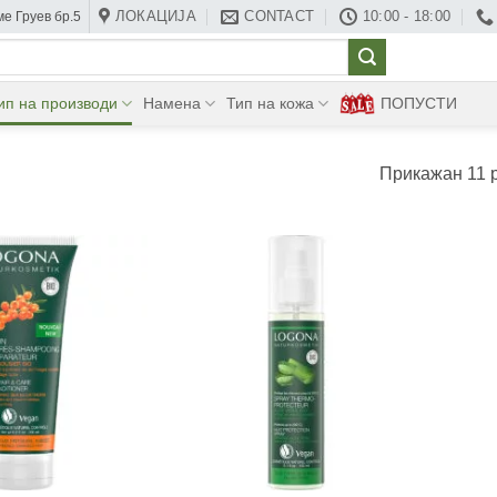
ЛОКАЦИЈА
CONTACT
10:00 - 18:00
е Груев бр.5
ип на производи
Намена
Тип на кожа
ПОПУСТИ
Прикажан 11 
+
+