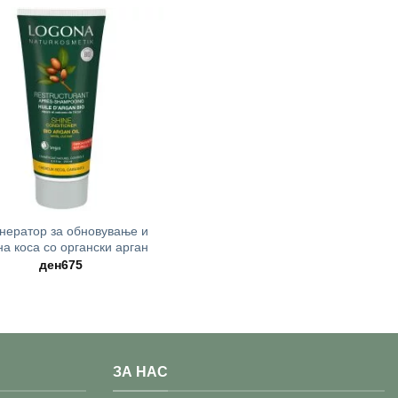
нератор за обновување и
 на коса со органски арган
ден
675
ЗА НАС