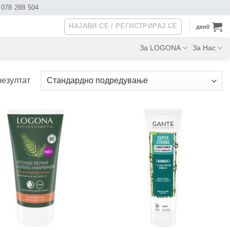
078 288 504
НАЈАВИ СЕ / РЕГИСТРИРАЈ СЕ
ден
0
За LOGONA
За Нас
резултат
+