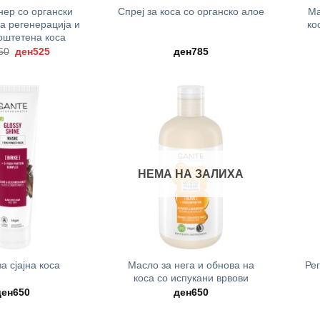
ер со органски
Ма
Спреј за коса со органско алое
за регенерација и
ко
 оштетена коса
Original
Current
50
ден
525
ден
785
price
price
was:
is:
ден750.
ден525.
НЕМА НА ЗАЛИХА
+
+
Масло за нега и обнова на
Ре
а сјајна коса
коса со испукани врвови
ден
650
ден
650