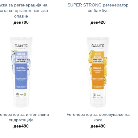
ска за регенерација на
SUPER STRONG регенератор
сата со органско коњско
со бамбус
опавче
ден
790
ден
420
+
генератор за интензивна
Регенератор за обновување на
хидратација
коса
ден
490
ден
490