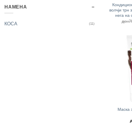
Кондицион
НАМЕНА
волчји трн 
нега на
ден
7
КОСА
(11)
+
Маска з