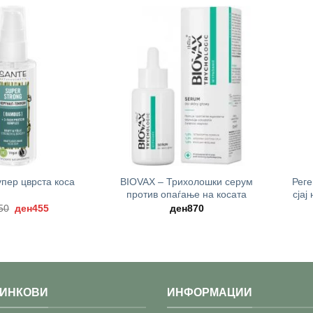
+
+
BIOVAX – Трихолошки серум
Реге
упер цврста коса
против опаѓање на косата
сјај
Original
Current
50
ден
455
ден
870
price
price
was:
is:
ден650.
ден455.
ЛИНКОВИ
ИНФОРМАЦИИ