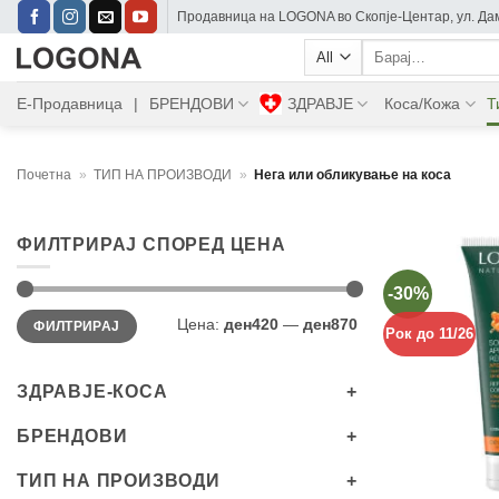
Skip
Прoдавница на LOGONA во Скопје-Центар, ул. Дам
to
Барај:
content
Е-Продавница
|
БРЕНДОВИ
ЗДРАВЈЕ
Коса/Кожа
Т
Почетна
»
ТИП НА ПРОИЗВОДИ
»
Нега или обликување на коса
ФИЛТРИРАЈ СПОРЕД ЦЕНА
-30%
Мин.
Максимална
Цена:
ден420
—
ден870
ФИЛТРИРАЈ
цена
цена
Рок до 11/26
ЗДРАВЈЕ-КОСА
БРЕНДОВИ
+
ТИП НА ПРОИЗВОДИ