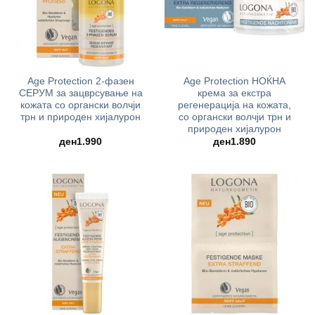
Age Protection 2-фазен
Age Protection НОЌНА
СЕРУМ за зацврсување на
крема за екстра
кожата со органски волчји
регенерација на кожата,
трн и природен хијалурон
со органски волчји трн и
природен хијалурон
ден
1.990
ден
1.890