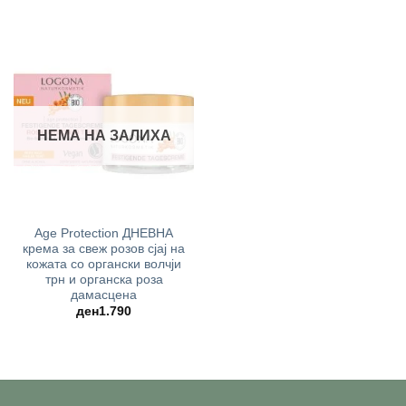
price
price
was:
is:
ден1.790.
ден1.43
НЕМА НА ЗАЛИХА
Age Protection ДНЕВНА
крема за свеж розов сјај на
кожата со органски волчји
трн и органска роза
дамасцена
ден
1.790