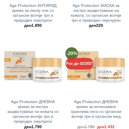
Age Protection АНТИРИД
Age Protection МАСКА за
крема за околу очи со
екстра зацврстување на
органски волчји трн и
кожата, со органски волчји
природен хијалурон
трн и природен хијалурон
ден
1.890
ден
320
-20%
Рок до 02/2027
Age Protection ДНЕВНА
Age Protection ДНЕВНА
крема за екстра
крема за интензивна
зацврстување на кожата со
хранлива нега со органски
органски волчји трн и
волчји трн и органски мед
природен хијалурон
Original
Current
ден
1.790
ден
1.790
ден
1.432