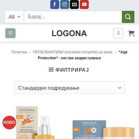
Skip
to
Барај:
content
Почетна
»
ПРОБЛЕМАТИКИ (посебни потреби) на кожа
»
“Age
Protection“ - екстра зацврстување
ФИЛТРИРАЈ
НОВО