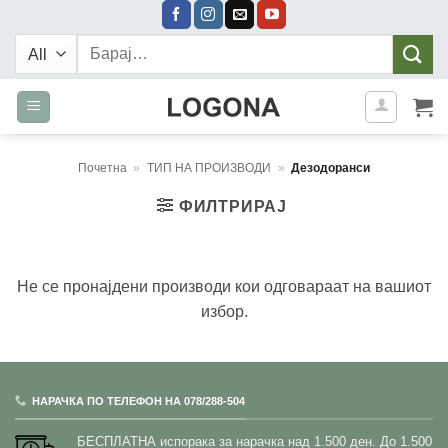
Skip
to
Барај:
content
Почетна
»
ТИП НА ПРОИЗВОДИ
»
Дезодоранси
ФИЛТРИРАЈ
Не се пронајдени производи кои одговараат на вашиот
избор.
НАРАЧКА ПО ТЕЛЕФОН НА 078/288-504
БЕСПЛАТНА испорака за нарачка над 1.500 ден.
До 1.500