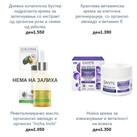
Дневна колагенска бустер
Хранлива витаминска
хидратанта крема за
крема за клеточна
затегнување со екстракт
регенерација, со органско
од органска роза и семки
авокадо и витамин Е
од јаболка
ден
1.550
ден
1.390
НЕМА НА ЗАЛИХА
Ревитализирачко масло,
Ноќна крема за
органанско авокадо и
измазнување и виталност
органско “Incha Inchi”
на кожата
ден
1.050
ден
1.350