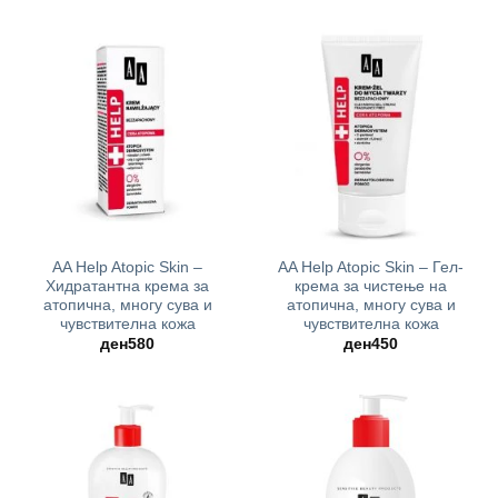
AA Help Atopic Skin –
AA Help Atopic Skin – Гел-
Хидратантна крема за
крема за чистење на
атопична, многу сува и
атопична, многу сува и
чувствителна кожа
чувствителна кожа
ден
580
ден
450