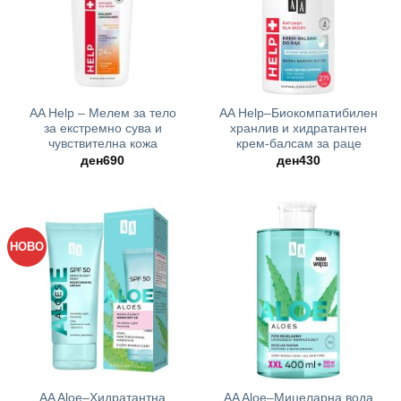
AA Help – Мелем за тело
AA Help–Биокомпатибилен
за екстремно сува и
хранлив и хидратантен
чувствителна кожа
крем-балсам за раце
ден
690
ден
430
НОВО
AA Aloe–Хидратантна
AA Aloe–Мицеларна вода