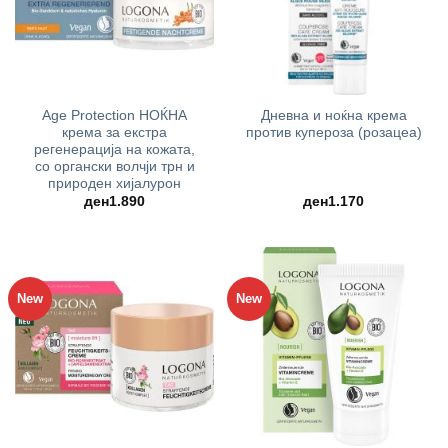
Age Protection НОЌНА
Дневна и ноќна крема
крема за екстра
против купероза (розацеа)
регенерација на кожата,
со органски волчји трн и
природен хијалурон
ден
1.890
ден
1.170
New
New